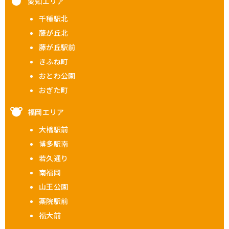
愛知エリア
千種駅北
藤が丘北
藤が丘駅前
きふね町
おとわ公園
おぎた町
福岡エリア
大橋駅前
博多駅南
若久通り
南福岡
山王公園
薬院駅前
福大前